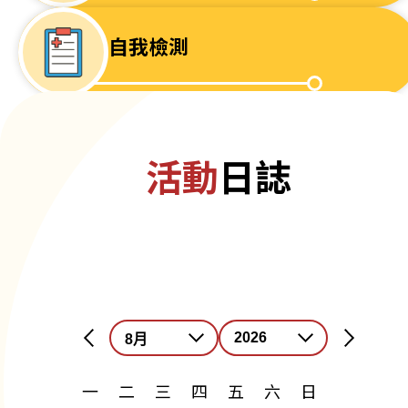
自我檢測
活動
日誌
一
二
三
四
五
六
日